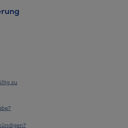
erung
ltig zu
habe?
kündigen?