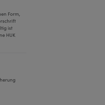
nen Form,
rschrift
ig ist
ine HUK
cherung