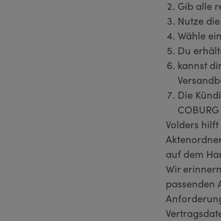
Gib alle 
Nutze die
Wähle ein
Du erhält
kannst di
Versandb
Die Kündi
COBURG -
Volders hilf
Aktenordner
auf dem Hand
Wir erinnern
passenden A
Anforderung
Vertragsda