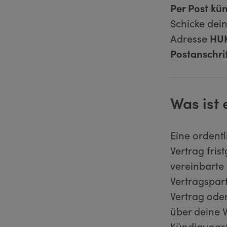
Per Post kü
Schicke dei
Adresse
HUK
Postanschri
Was ist
Eine ordent
Vertrag fris
vereinbarte
Vertragspart
Vertrag ode
über deine V
Kündigungsfr