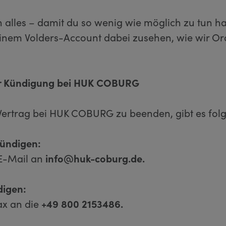
un alles – damit du so wenig wie möglich zu tun ha
einem Volders-Account dabei zusehen, wie wir O
r Kündigung bei HUK COBURG
ertrag bei HUK COBURG zu beenden, gibt es fol
kündigen:
E-Mail an
info@huk-coburg.de.
digen:
ax an die
+49
800 2153486.