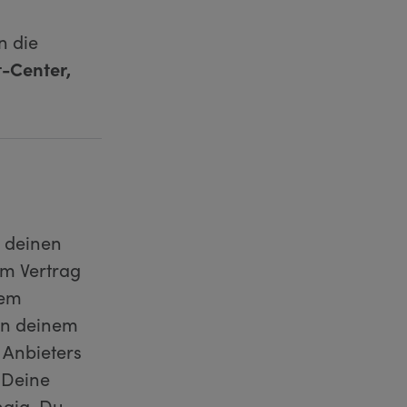
n die
-Center,
u deinen
im Vertrag
nem
 in deinem
 Anbieters
 Deine
ngig. Du