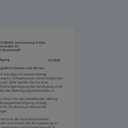
COBURG Versicherung GmbH
erstraße 123
5 Musterstadt
igung
7.8.2026
 geehrte Damen und Herren,
mit kündige ich meinen Vertrag
tgerecht, hilfsweise zum nächstmöglichen
punkt. Bitte senden Sie mir eine
iftliche Bestätigung der Kündigung unter
be des Beendigungszeitpunktes zu.
rn Ihnen für den betreffenden Vertrag
 Einzugsermächtigung vorliegt,
rrufe ich diese zum Ablauf des
ages.
iche Form der Kontaktaufnahme
rseits zum Zweck der Rückwerbung ist
t erwünscht und ich bitte freundlich