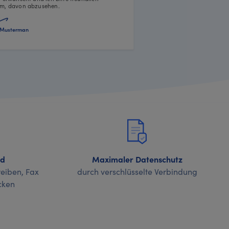
m, davon abzusehen.
Musterman
nd
Maximaler Datenschutz
eiben, Fax
durch verschlüsselte Verbindung
cken