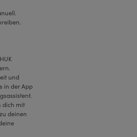
nuell.
hreiben.
 HUK
ern.
Zeit und
 in der App
gsassistent.
 dich mit
 zu deinen
deine