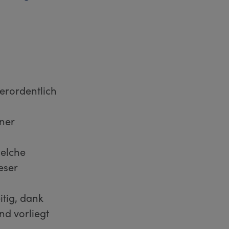
erordentlich
ner
welche
eser
tig, dank
d vorliegt
s