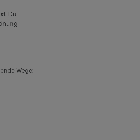
st. Du
rdnung
gende Wege: