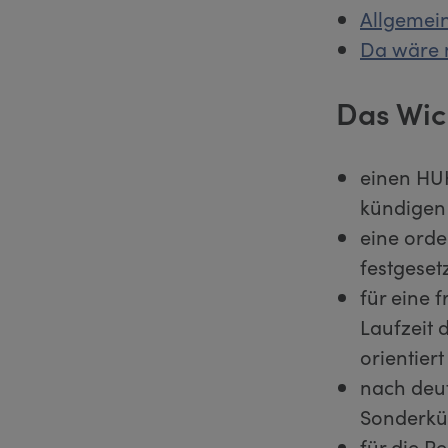
Allgemei
Da wäre 
Das Wic
einen HU
kündigen
eine orde
festgeset
für eine 
Laufzeit 
orientiert
nach deut
Sonderkün
für die R