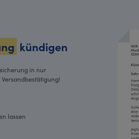
ung
kündigen
HUK 
Must
1234
Künd
icherung in nur
Sehr
e Versandbestätigung!
hier
fris
Zeit
schr
Anga
Sofe
eine
ken lassen
wide
Vertr
Jegl
Ihre
nich