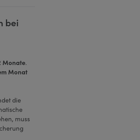
n bei
2 Monate
.
em Monat
det die
matische
ehen, muss
sicherung