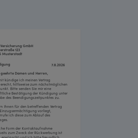
i Versicherung GmbH
erstraße 123
5 Musterstadt
igung
7.8.2026
 geehrte Damen und Herren,
mit kündige ich meinen Vertrag
tgerecht, hilfsweise zum nächstmöglichen
punkt. Bitte senden Sie mir eine
iftliche Bestätigung der Kündigung unter
be des Beendigungszeitpunktes zu.
rn Ihnen für den betreffenden Vertrag
 Einzugsermächtigung vorliegt,
rrufe ich diese zum Ablauf des
ages.
iche Form der Kontaktaufnahme
rseits zum Zweck der Rückwerbung ist
t erwünscht und ich bitte freundlich