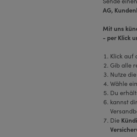
Sende einen
AG, Kundenb
Mit uns künd
- per Klick 
Klick auf
Gib alle 
Nutze die
Wähle ein
Du erhält
kannst di
Versandb
Die
Künd
Versiche