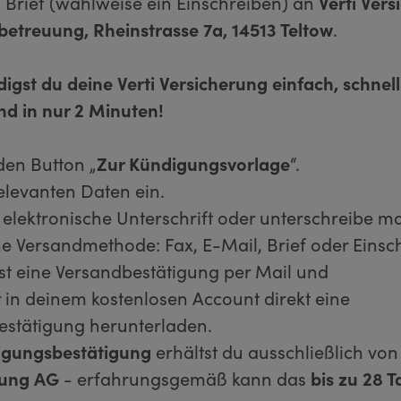
 Brief (wahlweise ein Einschreiben) an
Verti Ver
etreuung, Rheinstrasse 7a, 14513 Teltow
.
igst du deine Verti Versicherung einfach, schnell
und in nur 2 Minuten!
 den Button „
Zur Kündigungsvorlage
“.
relevanten Daten ein.
 elektronische Unterschrift oder unterschreibe ma
e Versandmethode: Fax, E-Mail, Brief oder Einsc
st eine Versandbestätigung per Mail und
r in deinem kostenlosen Account direkt eine
estätigung herunterladen.
igungsbestätigung
erhältst du ausschließlich von
rung
AG
- erfahrungsgemäß kann das
bis zu 28 