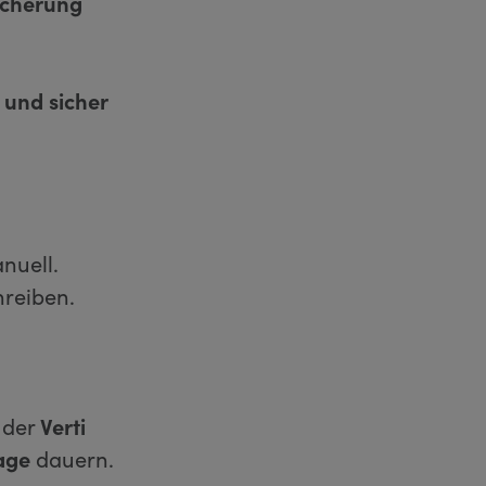
sicherung
 und sicher
nuell.
hreiben.
 der
Verti
Tage
dauern.