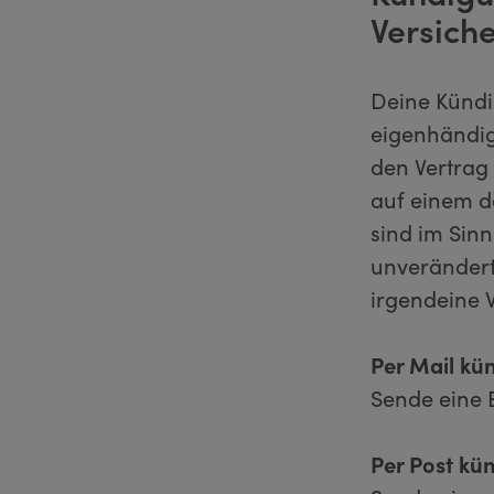
Versich
Deine Künd
eigenhändige
den Vertrag 
auf einem d
sind im Sinn
unverändert
irgendeine 
Per Mail kü
Sende eine 
Per Post kü