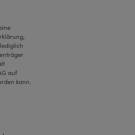
eine
rklärung,
lediglich
enträger
lt
AG auf
erden kann.