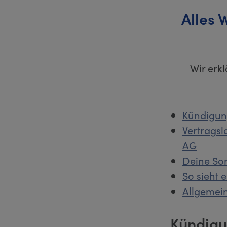
Alles 
Wir erkl
Kündigun
Vertragsl
AG
Deine So
So sieht 
Allgemein
Kündigu