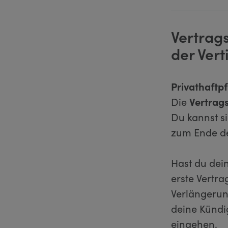
Vertrag
der Vert
Privathaftpf
Die
Vertrags
Du kannst si
zum Ende de
Hast du dei
erste Vertr
Verlängerun
deine Künd
eingehen.