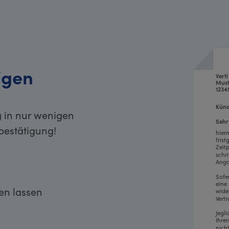
igen
Vert
Must
1234
Künd
g in nur wenigen
Sehr
bestätigung!
hier
fris
Zeit
schr
Anga
Sofe
eine
ken lassen
wide
Vertr
Jegl
Ihre
nich