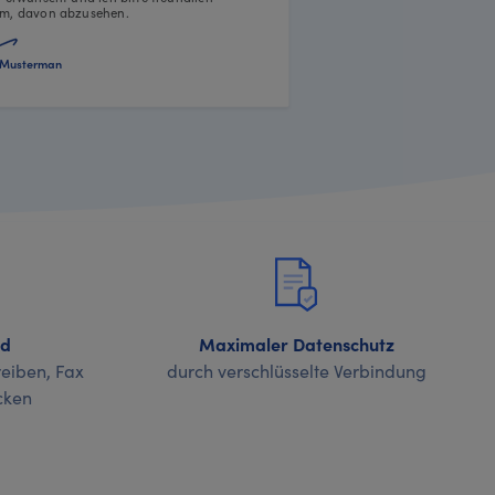
m, davon abzusehen.
Musterman
nd
Maximaler Datenschutz
eiben, Fax
durch verschlüsselte Verbindung
cken