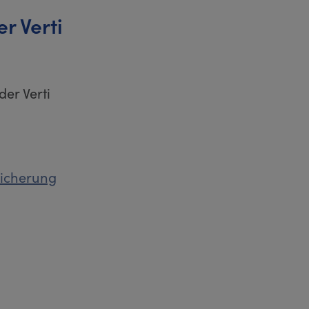
r Verti
der Verti
sicherung