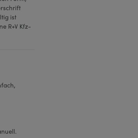
rschrift
ig ist
ne R+V Kfz-
nfach,
nuell.