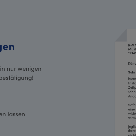
gen
R+V 
Must
1234
Künd
 in nur wenigen
Sehr
bestätigung!
hier
fris
Zeit
schr
Anga
Sofe
eine
ken lassen
wide
Vertr
Jegl
Ihre
nich