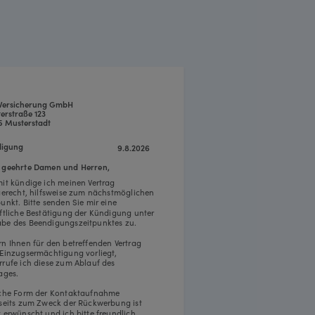
Versicherung GmbH
erstraße 123
5 Musterstadt
igung
9.8.2026
 geehrte Damen und Herren,
mit kündige ich meinen Vertrag
tgerecht, hilfsweise zum nächstmöglichen
punkt. Bitte senden Sie mir eine
iftliche Bestätigung der Kündigung unter
be des Beendigungszeitpunktes zu.
rn Ihnen für den betreffenden Vertrag
 Einzugsermächtigung vorliegt,
rrufe ich diese zum Ablauf des
ages.
iche Form der Kontaktaufnahme
rseits zum Zweck der Rückwerbung ist
t erwünscht und ich bitte freundlich