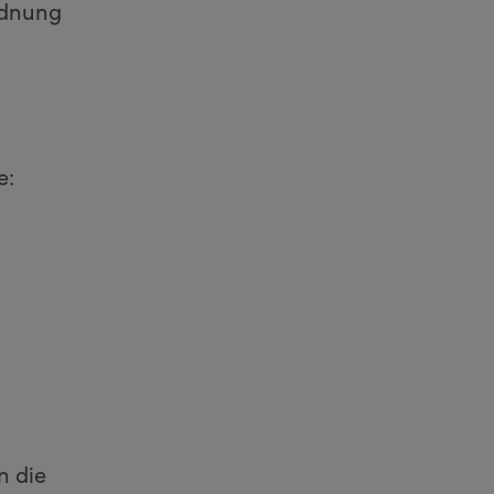
rdnung
e:
n die