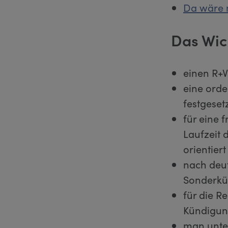
Da wäre 
Das Wic
einen R+V
eine orde
festgeset
für eine 
Laufzeit 
orientiert
nach deut
Sonderkün
für die R
Kündigun
man unter