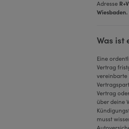
Adresse
R+V
Wiesbaden.
Was ist
Eine ordent
Vertrag fris
vereinbarte
Vertragspart
Vertrag ode
über deine V
Kündigungsfr
musst wisse
Autoversich