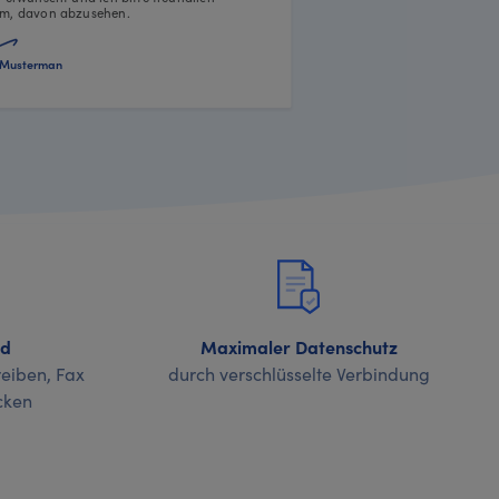
m, davon abzusehen.
Musterman
nd
Maximaler Datenschutz
eiben, Fax
durch verschlüsselte Verbindung
cken