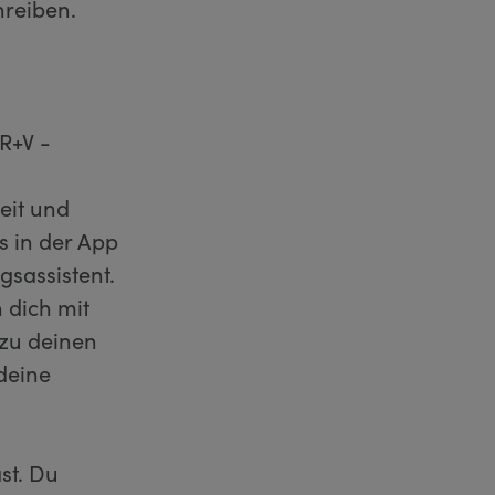
hreiben.
R+V -
Zeit und
 in der App
gsassistent.
 dich mit
 zu deinen
deine
st. Du