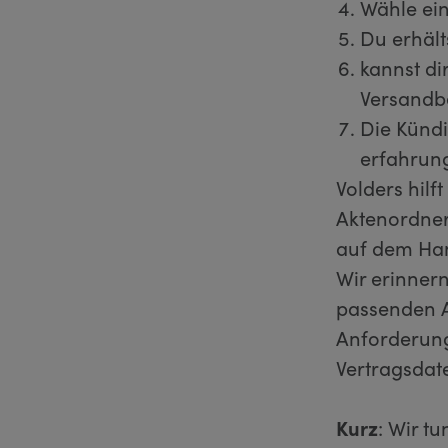
Wähle ein
Du erhält
kannst di
Versandb
Die Kündi
erfahrun
Volders hilf
Aktenordner
auf dem Hand
Wir erinnern
passenden A
Anforderung
Vertragsda
Kurz
: Wir t