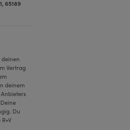
1, 65189
u deinen
im Vertrag
nem
 in deinem
 Anbieters
 Deine
ngig. Du
e R+V