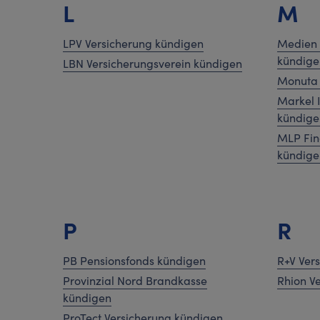
L
M
LPV Versicherung kündigen
Medien 
kündige
LBN Versicherungsverein kündigen
Monuta 
Markel 
kündige
MLP Fin
kündige
P
R
PB Pensionsfonds kündigen
R+V Ver
Provinzial Nord Brandkasse
Rhion V
kündigen
ProTect Versicherung kündigen