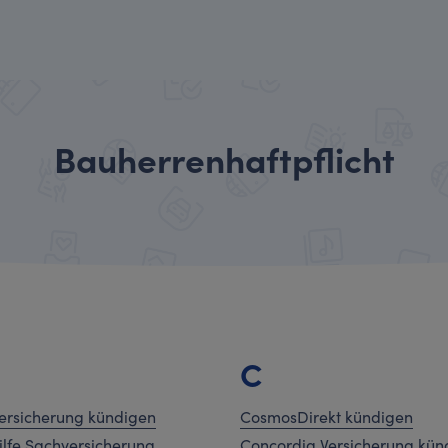
Bauherrenhaftpflicht
C
Versicherung kündigen
CosmosDirekt kündigen
ilfe Sachversicherung
Concordia Versicherung kün