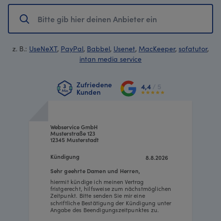
z. B.:
UseNeXT
,
PayPal
,
Babbel
,
Usenet
,
MacKeeper
,
sofatutor
,
intan media service
Zufriedene
4,4
/ 5
Kunden
Webservice GmbH
Musterstraße 123
12345 Musterstadt
Kündigung
8.8.2026
Sehr geehrte Damen und Herren,
hiermit kündige ich meinen Vertrag
fristgerecht, hilfsweise zum nächstmöglichen
Zeitpunkt. Bitte senden Sie mir eine
schriftliche Bestätigung der Kündigung unter
Angabe des Beendigungszeitpunktes zu.