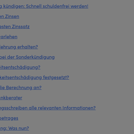
 kündigen: Schnell schuldenfrei werden!
en Zinsen
esten Zinssatz
Darlehen
lehrung erhalten?
 bei der Sonderkündigung
keitsentschädigung?
gkeitsentschädigung festgesetzt?
die Berechnung an?
ankberater
ngsschreiben alle relevanten Informationen?
betrages
ung: Was nun?