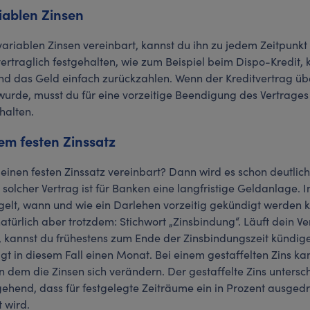
iablen Zinsen
variablen Zinsen vereinbart, kannst du ihn zu jedem Zeitpunkt
vertraglich festgehalten, wie zum Beispiel beim Dispo-Kredit, 
d das Geld einfach zurückzahlen. Wenn der Kreditvertrag üb
rde, musst du für eine vorzeitige Beendigung des Vertrages 
halten.
em festen Zinssatz
einen festen Zinssatz vereinbart? Dann wird es schon deutlich
solcher Vertrag ist für Banken eine langfristige Geldanlage. 
elt, wann und wie ein Darlehen vorzeitig gekündigt werden 
türlich aber trotzdem: Stichwort „Zinsbindung“. Läuft dein Ve
 kannst du frühestens zum Ende der Zinsbindungszeit kündige
gt in diesem Fall einen Monat. Bei einem gestaffelten Zins k
 dem die Zinsen sich verändern. Der gestaffelte Zins untersc
ehend, dass für festgelegte Zeiträume ein in Prozent ausgedr
t wird.