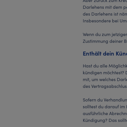
Aber zurück zum Kred
Darlehens mit dem pe
des Darlehens ist nä
Insbesondere bei Ums
Wenn du zum jetzigen
Zustimmung deiner Ba
Enthält dein Kün
Hast du alle Möglich
kündigen möchtest? Da
mit, um welches Dar
des Vertragsabschlus
Sofern du Verhandlung
solltest du darauf i
ausführliche Abrechn
Kündigung? Das sollt