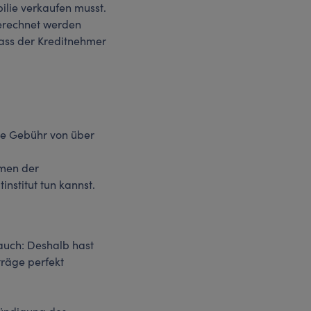
ilie verkaufen musst.
berechnet werden
dass der Kreditnehmer
ine Gebühr von über
hmen der
nstitut tun kannst.
 auch: Deshalb hast
träge perfekt