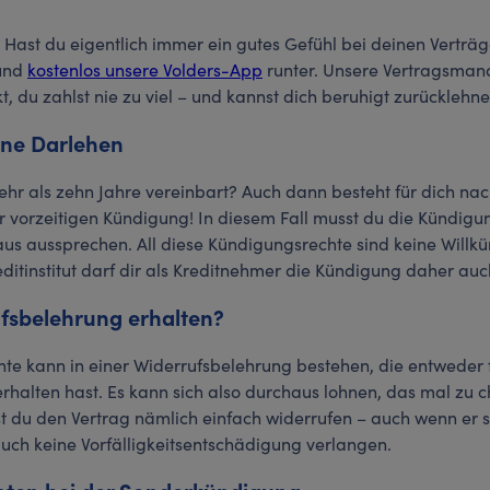
 Hast du eigentlich immer ein gutes Gefühl bei deinen Verträ
 und
kostenlos unsere Volders-App
runter. Unsere Vertragsman
t, du zahlst nie zu viel – und kannst dich beruhigt zurücklehn
ne Darlehen
mehr als zehn Jahre vereinbart? Auch dann besteht für dich na
 vorzeitigen Kündigung! In diesem Fall musst du die Kündigun
us aussprechen. All diese Kündigungsrechte sind keine Willkür
itinstitut darf dir als Kreditnehmer die Kündigung daher auc
ufsbelehrung erhalten?
inte kann in einer Widerrufsbelehrung bestehen, die entweder 
 erhalten hast. Es kann sich also durchaus lohnen, das mal zu c
t du den Vertrag nämlich einfach widerrufen – auch wenn er sc
uch keine Vorfälligkeitsentschädigung verlangen.