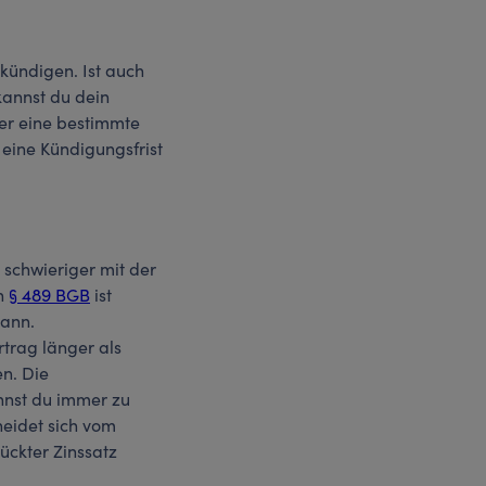
 kündigen. Ist auch
kannst du dein
er eine bestimmte
eine Kündigungsfrist
 schwieriger mit der
In
§ 489 BGB
ist
kann.
rtrag länger als
n. Die
annst du immer zu
heidet sich vom
ückter Zinssatz