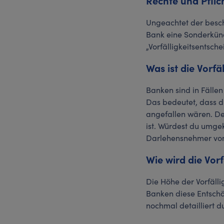
Rechte und Pfli
Ungeachtet der besch
Bank eine Sonderkünd
„Vorfälligkeitsentsch
Was ist die Vorf
Banken sind in Fällen
Das bedeutet, dass d
angefallen wären. Der
ist. Würdest du umgek
Darlehensnehmer vom
Wie wird die Vor
Die Höhe der Vorfälli
Banken diese Entschä
nochmal detailliert d