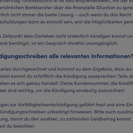
itvertrag: Grundsätzlich ist es also empfehlenswert, vor der 
rsönlichen Bankberater über die finanzielle Situation zu spr
mlich nicht immer die beste Lösung – auch wenn du das Recht
chuldungen kann es sinnvoll sein, erst die Möglichkeiten ge
 Zeitpunkt dein Darlehen nicht ordentlich kündigen kannst un
nk benötigst, ist ein Gespräch ohnehin unumgänglich.
digungsschreiben alle relevanten Informationen
keiten durchgerechnet und kommst zu dem Ergebnis, dass du
nn kannst du schriftlich die Kündigung aussprechen: Teile de
lehen es sich genau handelt. Deine Kundennummer, die Kredi
ses sind wichtig, um die Kündigung eindeutig zuzuordnen!
en zur Vorfälligkeitsentschädigung geführt hast und eine Ein
m Kündigungsschreiben unbedingt hinweisen. Bitte auch ausdrü
ung, damit du den exakten, zu zahlenden Geldbetrag kennst.
est du beachten: