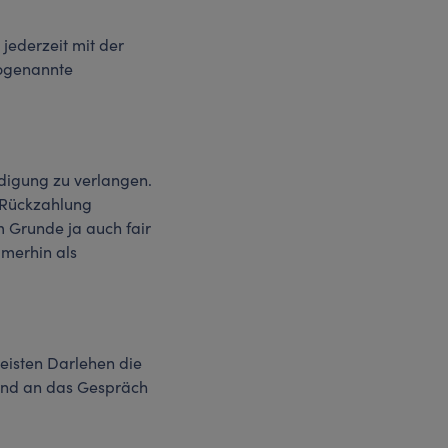
jederzeit mit der
sogenannte
ädigung zu verlangen.
n Rückzahlung
m Grunde ja auch fair
mmerhin als
meisten Darlehen die
ßend an das Gespräch