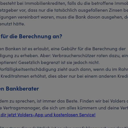
esteht bei Immobilienkrediten, falls du die betroffene Immob
setzgeber vor, dass nur die tatsächlich ausgefallenen Zinsen 
tilgungen vereinbart waren, muss die Bank davon ausgehen, 
nutzt hätte.
 für die Berechnung an?
Den Banken ist es erlaubt, eine Gebühr für die Berechnung der
ädigung zu erheben. Aber: Verbraucherschützer raten dazu, e
ptieren! Gesetzlich begrenzt ist sie jedoch nicht.
orfälligkeitsentschädigung zieht auch dann, wenn du im Ra
reditrahmen erhöhst, dies aber nur bei einem anderen Krediti
en Bankberater
dem zu sprechen, ist immer das Beste. Finden wir bei Volders
he Vertragsmanager, die sich um alles kümmern und deine Ver
 dir jetzt Volders-App und kostenlosen Service!