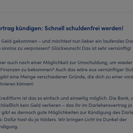
trag kündigen: Schnell schuldenfrei werden!
u Geld gekommen – und möchtest nun lieber ein laufendes Dar
h sinnlos zu verprassen? Glückwunsch! Das ist sehr vernünftig!
 aber auch nach einer Möglichkeit zur Umschuldung, um wieder
 Finanzen zu bekommen? Auch das wäre aus vernünftiger Sic
 gibt eine Menge verschiedener Gründe, die dich zu einer vor
ivieren können!
Kreditform ist das so einfach und einseitig möglich. Die Bank, 
schließlich kein Geld verlieren – das ihr im Darlehensvertrag 
rt gibt es dennoch gute Möglichkeiten zur Kündigung des Darl
s: Dafür hast du ja Volders. Wir bringen Licht ins Dunkel der
ündigung.