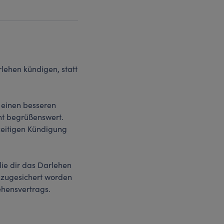
lehen kündigen, statt
 einen besseren
ht begrüßenswert.
zeitigen Kündigung
die dir das Darlehen
ja zugesichert worden
ehensvertrags.