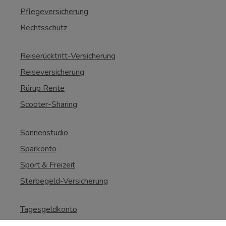
Pflegeversicherung
Rechtsschutz
Reiserücktritt-Versicherung
Reiseversicherung
Rürup Rente
Scooter-Sharing
Sonnenstudio
Sparkonto
Sport & Freizeit
Sterbegeld-Versicherung
Tagesgeldkonto
Tierhalterhaftpflicht