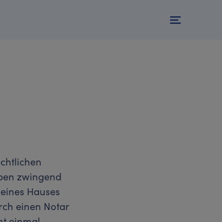
echtlichen
aben zwingend
 eines Hauses
urch einen Notar
ht einmal