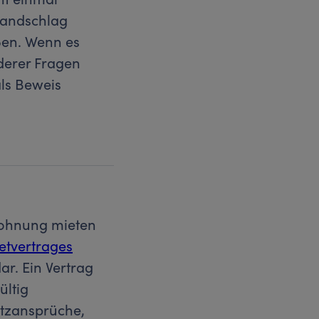
 Handschlag
eßen. Wenn es
derer Fragen
als Beweis
Wohnung mieten
etvertrages
ar. Ein Vertrag
ültig
atzansprüche,