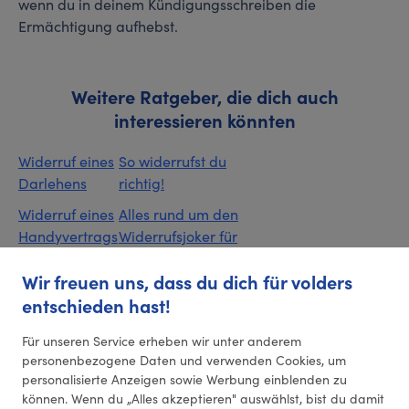
wenn du in deinem Kündigungsschreiben die
Ermächtigung aufhebst.
Weitere Ratgeber, die dich auch
interessieren könnten
Widerruf eines
So widerrufst du
Darlehens
richtig!
Widerruf eines
Alles rund um den
Handyvertrags
Widerrufsjoker für
- Wann er
Darlehen
Wir freuen uns, dass du dich für volders
möglich ist
Der Widerruf einer
und wie man
entschieden hast!
Versicherung
dabei vorgeht
Für unseren Service erheben wir unter anderem
Die
Kündigung
personenbezogene Daten und verwenden Cookies, um
Widerrufsbelehrung
widerrufen
personalisierte Anzeigen sowie Werbung einblenden zu
- Eine wichtige
können. Wenn du „Alles akzeptieren" auswählst, bist du damit
Vertrag
Information für