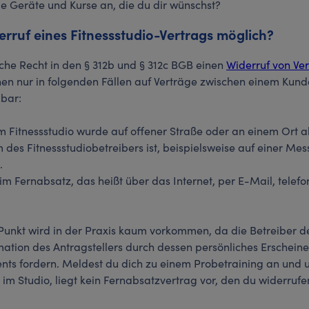
ie Geräte und Kurse an, die du dir wünschst?
erruf eines Fitnessstudio-Vertrags möglich?
he Recht in den § 312b und § 312c BGB einen
Widerruf von Ve
en nur in folgenden Fällen auf Verträge zwischen einem Kun
bar:
m Fitnessstudio wurde auf offener Straße oder an einem Ort 
des Fitnessstudiobetreibers ist, beispielsweise auf einer Mes
.
m Fernabsatz, das heißt über das Internet, per E-Mail, telefo
Punkt wird in der Praxis kaum vorkommen, da die Betreiber de
mation des Antragstellers durch dessen persönliches Erschein
ts fordern. Meldest du dich zu einem Probetraining an und u
 im Studio, liegt kein Fernabsatzvertrag vor, den du widerrufe