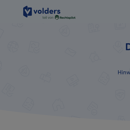
D
Hinw