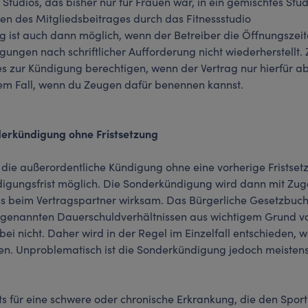
tudios, das bisher nur für Frauen war, in ein gemischtes Stud
n des Mitgliedsbeitrages durch das Fitnessstudio
 ist auch dann möglich, wenn der Betreiber die Öffnungszeit
gungen nach schriftlicher Aufforderung nicht wiederherstellt
es zur Kündigung berechtigen, wenn der Vertrag nur hierfür 
iesem Fall, wenn du Zeugen dafür benennen kannst.
derkündigung ohne Fristsetzung
 die außerordentliche Kündigung ohne eine vorherige Fristset
digungsfrist möglich. Die Sonderkündigung wird dann mit Zu
 beim Vertragspartner wirksam. Das Bürgerliche Gesetzbuch (
genannten Dauerschuldverhältnissen aus wichtigem Grund vo
i nicht. Daher wird in der Regel im Einzelfall entschieden, 
n. Unproblematisch ist die Sonderkündigung jedoch meistens 
ts für eine schwere oder chronische Erkrankung, die den Sport