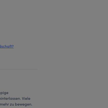
dschaft?
ppige
nterlassen. Viele
g mehr zu bewegen.