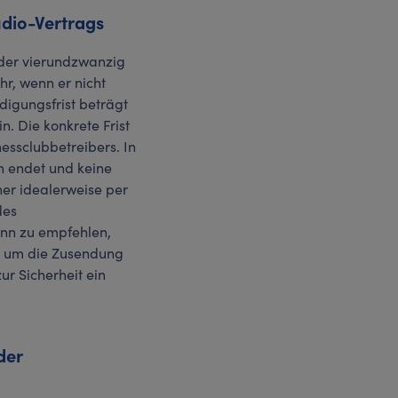
udio-Vertrags
 oder vierundzwanzig
r, wenn er nicht
digungsfrist beträgt
n. Die konkrete Frist
essclubbetreibers. In
h endet und keine
ner idealerweise per
des
ann zu empfehlen,
ll um die Zusendung
ur Sicherheit ein
der