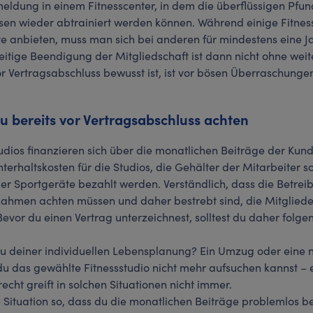
meldung in einem Fitnesscenter, in dem die überflüssigen Pfu
rsen wieder abtrainiert werden können. Während einige Fitnes
anbieten, muss man sich bei anderen für mindestens eine Ja
zeitige Beendigung der Mitgliedschaft ist dann nicht ohne wei
vor Vertragsabschluss bewusst ist, ist vor bösen Überraschung
du bereits vor Vertragsabschluss achten
tudios finanzieren sich über die monatlichen Beiträge der Ku
terhaltskosten für die Studios, die Gehälter der Mitarbeiter 
er Sportgeräte bezahlt werden. Verständlich, dass die Betreib
ahmen achten müssen und daher bestrebt sind, die Mitglieder
evor du einen Vertrag unterzeichnest, solltest du daher folge
 zu deiner individuellen Lebensplanung? Ein Umzug oder eine 
du das gewählte Fitnessstudio nicht mehr aufsuchen kannst – 
cht greift in solchen Situationen nicht immer.
le Situation so, dass du die monatlichen Beiträge problemlos 