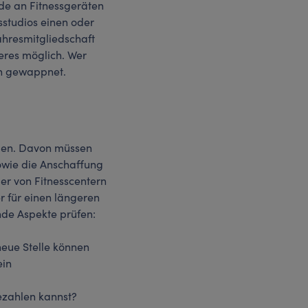
nde an Fitnessgeräten
sstudios einen oder
hresmitgliedschaft
teres möglich. Wer
en gewappnet.
nden. Davon müssen
sowie die Anschaffung
er von Fitnesscentern
 für einen längeren
nde Aspekte prüfen:
neue Stelle können
ein
bezahlen kannst?