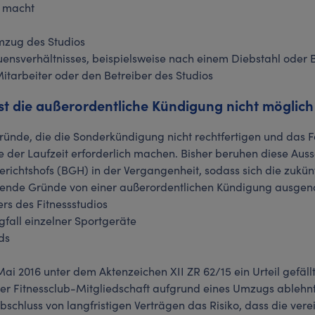
h macht
mzug des Studios
uensverhältnisses, beispielsweise nach einem Diebstahl oder 
tarbeiter oder den Betreiber des Studios
 ist die außerordentliche Kündigung nicht möglich
Gründe, die die Sonderkündigung nicht rechtfertigen und das F
e der Laufzeit erforderlich machen. Bisher beruhen diese Aus
erichtshofs (BGH) in der Vergangenheit, sodass sich die zukü
olgende Gründe von einer außerordentlichen Kündigung ausg
rs des Fitnessstudios
fall einzelner Sportgeräte
ds
ai 2016 unter dem Aktenzeichen XII ZR 62/15 ein Urteil gefällt
r Fitnessclub-Mitgliedschaft aufgrund eines Umzugs ablehnt
bschluss von langfristigen Verträgen das Risiko, dass die ver