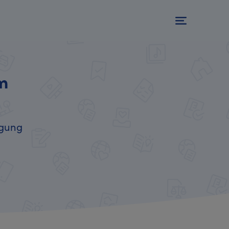
em
igung