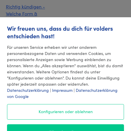
Richtig kündigen -
Welche Form &
Fristen gelten bei
Wir freuen uns, dass du dich für volders
der Kündigung?
entschieden hast!
Eine
fondsgebundene
Für unseren Service erheben wir unter anderem
Rentenversicherung
personenbezogene Daten und verwenden Cookies, um
kündigen
personalisierte Anzeigen sowie Werbung einblenden zu
können. Wenn du „Alles akzeptieren" auswählst, bist du damit
Die formlose
einverstanden. Weitere Optionen findest du unter
Kündigung
"Konfigurieren oder ablehnen". Du kannst deine Einwilligung
später jederzeit anpassen oder widerrufen.
Datenschutzerklärung
|
Impressum
|
Datenschutzerklärung
von Google
© 2026 volders GmbH
Konfigurieren oder ablehnen
Impressum
AGB
¹ Preise
Datenschutz